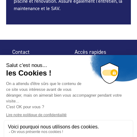
piscine et rénovation. Assure également l'entretien, la
maintenance et le SAV.
Contact
Accès rapides
32 rue de Mogador
Espace Presse
75 009 Paris
Contact
Trouver un
professionnel
Le Blog
Nous suivre