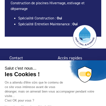
Construction de piscines Hivernage, estivage et
dépannage
Spécialité Construction :
Oui
Spécialité Entretien Maintenance :
Oui
Contact
Accès rapides
32 rue de Mogador
Espace Presse
75 009 Paris
Contact
Trouver un
professionnel
Le Blog
Nous suivre