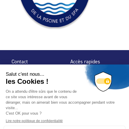
Contact
Accès rapides
32 rue de Mogador
Espace Presse
75 009 Paris
Contact
Trouver un
professionnel
Le Blog
Nous suivre