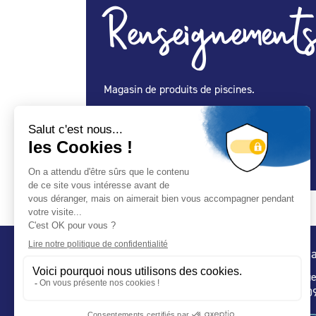
Renseignements
Magasin de produits de piscines.
Spécialité Construction :
Oui
Spécialité Entretien Maintenance :
Oui
Spécialité Spa :
Oui
Conta
32 ru
75 009