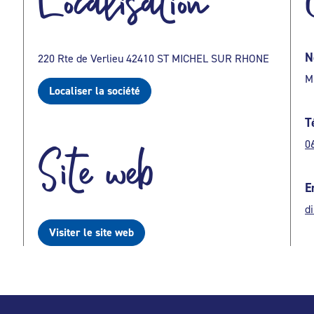
Localisation
N
220 Rte de Verlieu 42410 ST MICHEL SUR RHONE
M
Localiser la société
T
0
Site web
E
d
Visiter le site web