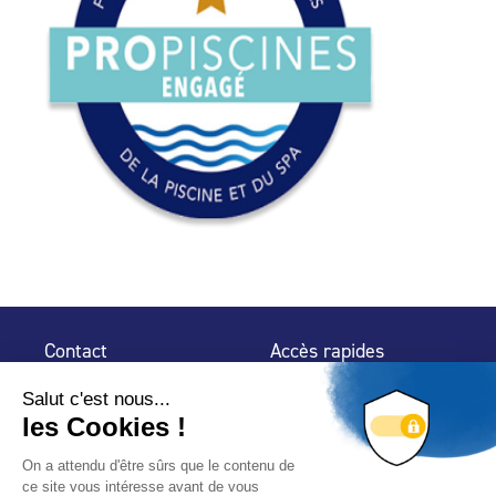
Contact
Accès rapides
32 rue de Mogador
Espace Presse
75 009 Paris
Contact
Trouver un
professionnel
Le Blog