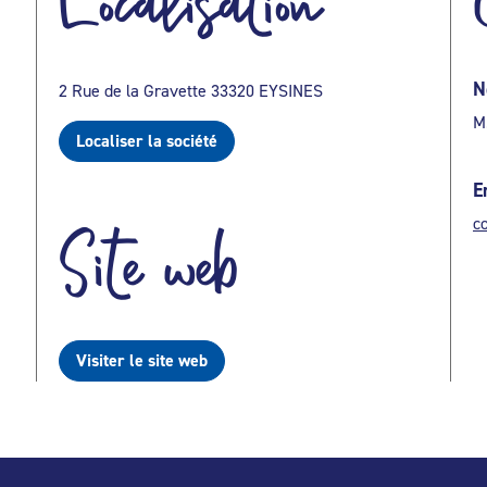
Localisation
N
2 Rue de la Gravette 33320 EYSINES
M
Localiser la société
E
c
Site web
Visiter le site web