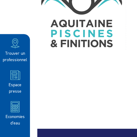
Trouver un
professionnel
Espace
presse
Economies
d’eau