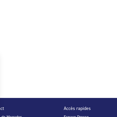
ct
Accès rapides
e de Mogador
Espace Presse