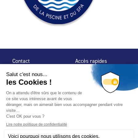
Contact
Accès rapides
32 rue de Mogador
Espace Presse
75 009 Paris
Contact
Trouver un
professionnel
Le Blog
Nous suivre