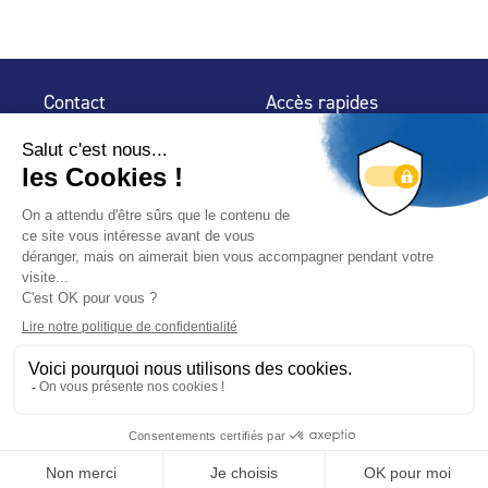
Contact
Accès rapides
32 rue de Mogador
Espace Presse
75 009 Paris
Contact
Trouver un
professionnel
Le Blog
Nous suivre
-
-
Mentions légales
Plan du site
Politique de confidentialité
© 2024 Fédération des Professionnels de la Piscine – Conçu
avec
par
Hybride Conseil