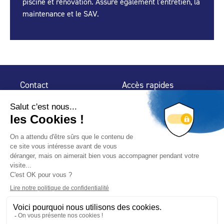
piscine et rénovation. Assure également l'entretien, la
maintenance et le SAV.
Contact
Accès rapides
32 rue de Mogador
Espace Presse
75 009 Paris
Contact
Trouver un
professionnel
Le Blog
Nous suivre