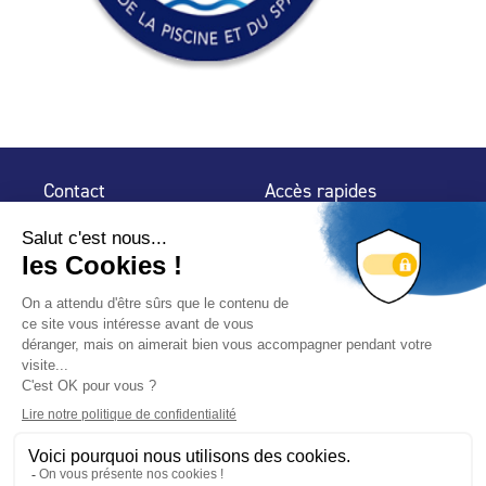
Contact
Accès rapides
32 rue de Mogador
Espace Presse
75 009 Paris
Contact
Trouver un
professionnel
Le Blog
Nous suivre