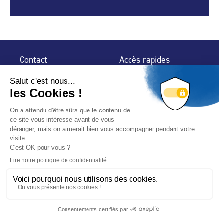
Contact
Accès rapides
32 rue de Mogador
Espace Presse
75 009 Paris
Contact
Trouver un
professionnel
Le Blog
Nous suivre
-
-
Mentions légales
Plan du site
Politique de confidentialité
© 2024 Fédération des Professionnels de la Piscine – Conçu