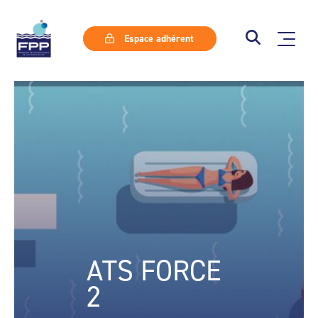
Espace adhérent
ATS FORCE
2