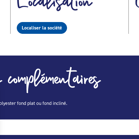
Localisation
Localiser la société
 complémentaires
olyester fond plat ou fond incliné.