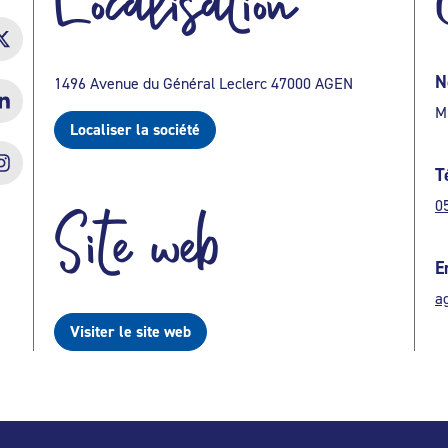
Localisation
N
1496 Avenue du Général Leclerc 47000 AGEN
M
Localiser la société
T
0
Site web
E
a
Visiter le site web