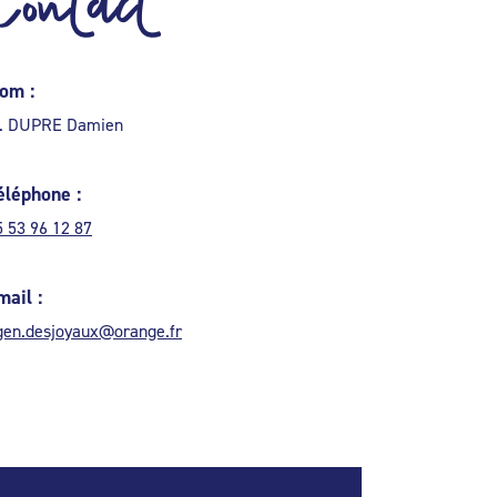
Contact
om :
. DUPRE Damien
éléphone :
5 53 96 12 87
mail :
gen.desjoyaux@orange.fr