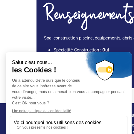
Renseignements
Spa, construction piscine, équipements, abris 
Spécialité Construction :
Oui
Spécialité Entretien Maintenance :
Oui
Spécialité Spa :
Oui
Spécialité Abris :
Oui
Conta
32 ru
75 009