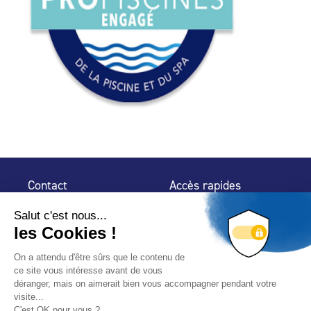
Contact
Accès rapides
32 rue de Mogador
Espace Presse
75 009 Paris
Contact
Trouver un
professionnel
Le Blog