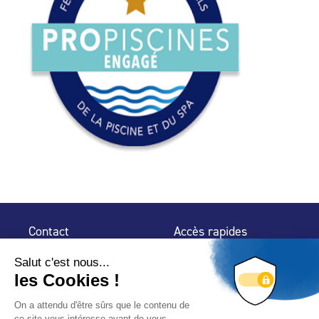
Contact
Accès rapides
32 rue de Mogador
Espace Presse
75 009 Paris
Contact
Trouver un
professionnel
Le Blog