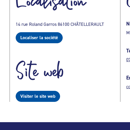
Localisation
N
14 rue Roland Garros 86100 CHÂTELLERAULT
M
Localiser la société
T
0
Site web
E
c
Visiter le site web