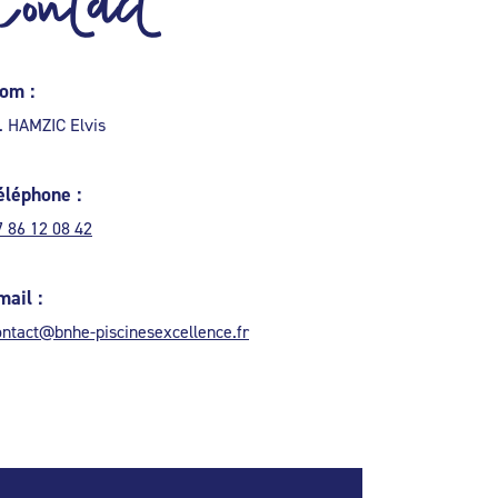
Contact
om :
. HAMZIC Elvis
éléphone :
7 86 12 08 42
mail :
ontact@bnhe-piscinesexcellence.fr