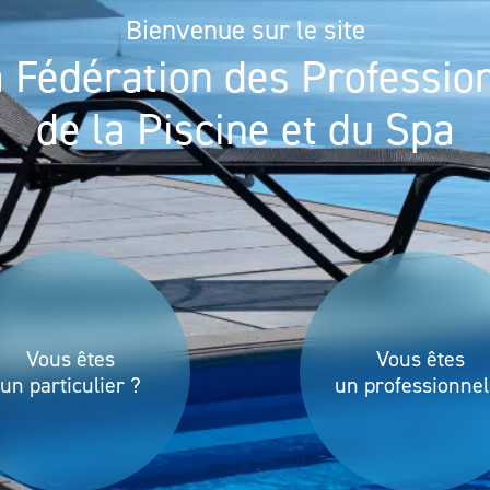
Bienvenue sur le site
a Fédération des Professio
de la Piscine et du Spa
Vous êtes
Vous êtes
un particulier ?
un professionnel