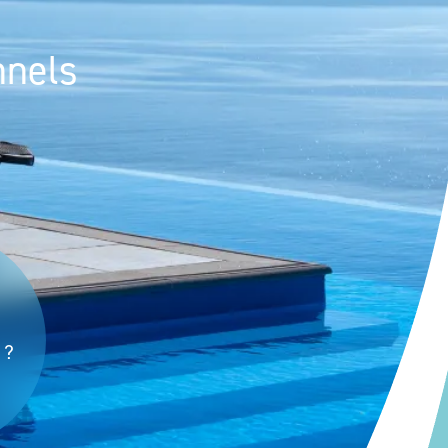
nnels
 ?