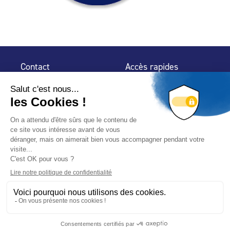
Contact
Accès rapides
32 rue de Mogador
Espace Presse
75 009 Paris
Contact
Trouver un
professionnel
Le Blog
Nous suivre
-
-
Mentions légales
Plan du site
Politique de confidentialité