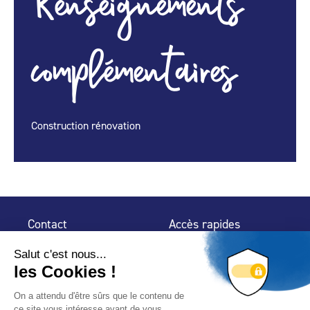
Renseignements
complémentaires
Construction rénovation
Contact
Accès rapides
32 rue de Mogador
Espace Presse
75 009 Paris
Contact
Trouver un
professionnel
Le Blog