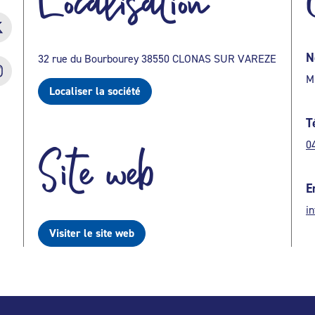
Localisation
N
32 rue du Bourbourey 38550 CLONAS SUR VAREZE
M
Localiser la société
T
0
Site web
E
i
Visiter le site web