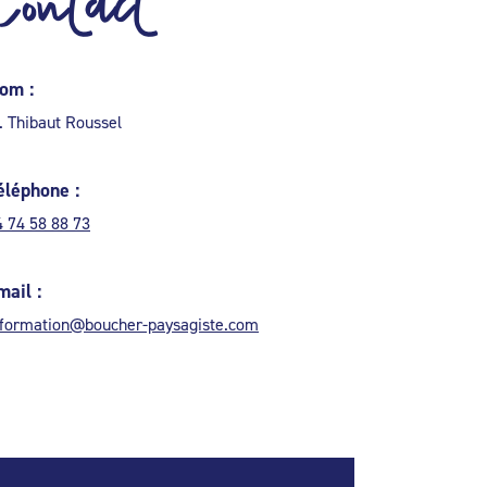
Contact
om :
. Thibaut Roussel
éléphone :
4 74 58 88 73
mail :
nformation@boucher-paysagiste.com