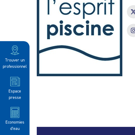
Trouver un
professionnel
Espace
presse
Economies
d’eau