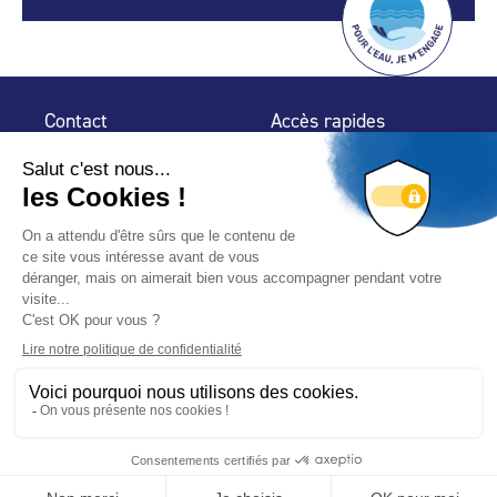
Contact
Accès rapides
32 rue de Mogador
Espace Presse
75 009 Paris
Contact
Trouver un
professionnel
Le Blog
Nous suivre
-
-
Mentions légales
Plan du site
Politique de confidentialité
© 2024 Fédération des Professionnels de la Piscine – Conçu