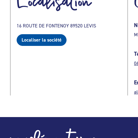
Localisation
N
16 ROUTE DE FONTENOY 89520 LEVIS
M
Localiser la société
T
0
E
a