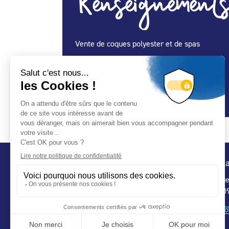
Renseignements
Vente de coques polyester et de spas
Spécialité Construction :
Oui
Spécialité Entretien Maintenance :
Oui
Spécialité Spa :
Oui
Conta
32 ru
75 009