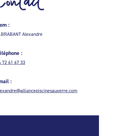
Contact
om :
.BRABANT Alexandre
éléphone :
6 72 61 67 33
mail :
lexandre@alliancepiscinesauxerre.com