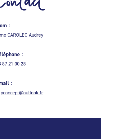
Contact
om :
me CAROLEO Audrey
éléphone :
3 87 21 00 28
mail :
apconcept@outlook.fr