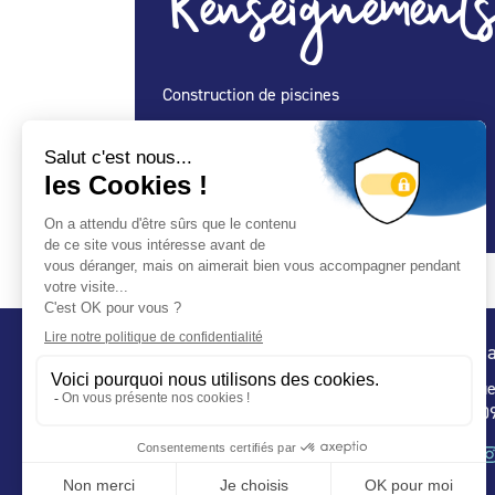
Renseignements
Construction de piscines
Spécialité Construction :
Oui
Spécialité Entretien Maintenance :
Oui
Spécialité Spa :
Oui
Conta
32 ru
75 009