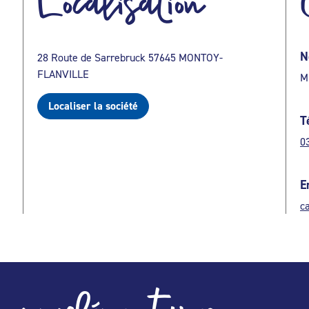
Localisation
N
28 Route de Sarrebruck 57645 MONTOY-
FLANVILLE
M
Localiser la société
T
0
E
c