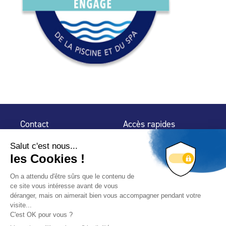
Contact
Accès rapides
32 rue de Mogador
Espace Presse
75 009 Paris
Contact
Trouver un
professionnel
Le Blog
Nous suivre