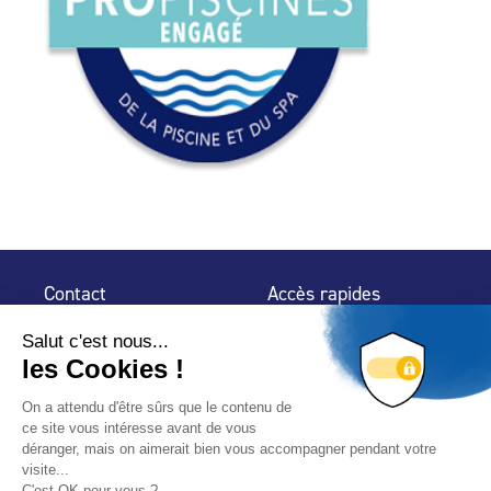
Contact
Accès rapides
32 rue de Mogador
Espace Presse
75 009 Paris
Contact
Trouver un
professionnel
Le Blog