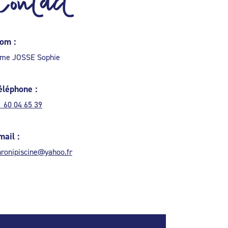
Contact
om :
me JOSSE Sophie
éléphone :
1 60 04 65 39
mail :
hronipiscine@yahoo.fr