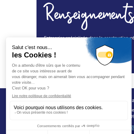
Renseignements
Entreprise spécialisée dans la construction, r
Spécialité Construction :
Oui
Spécialité Entretien Maintenance :
Oui
Conta
32 ru
75 009