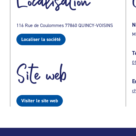
Localisation
N
116 Rue de Coulommes 77860 QUINCY-VOISINS
M
Localiser la société
T
0
Site web
E
c
Visiter le site web