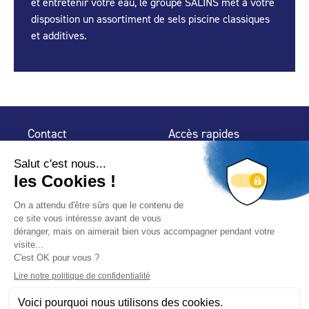
et entretenir votre eau, le groupe SALINS met à votre
disposition un assortiment de sels piscine classiques
et additives.
Contact
Accès rapides
32 rue de Mogador
Espace Presse
75 009 Paris
Contact
Trouver un
professionnel
Le Blog
Nous suivre