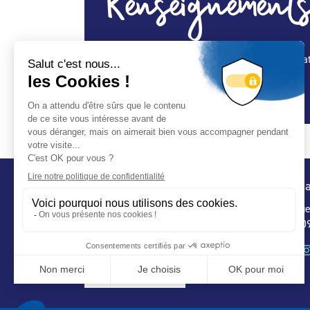
Renseignements
Vente et distribution de piscines Vente de mat
Spécialité Construction :
Oui
Conta
32 ru
75 009