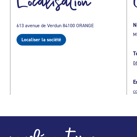
Localisation
N
613 avenue de Verdun 84100 ORANGE
M
Localiser la société
T
0
E
c