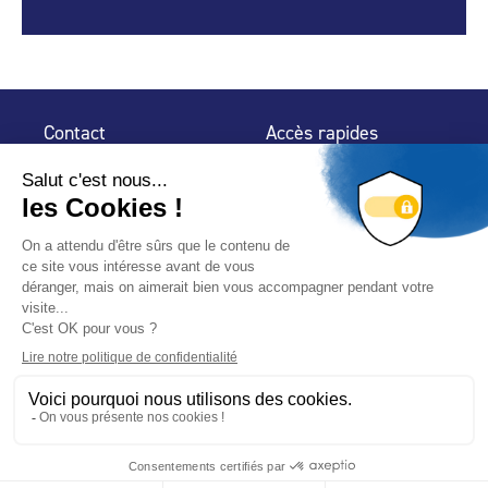
Contact
Accès rapides
32 rue de Mogador
Espace Presse
75 009 Paris
Contact
Trouver un
professionnel
Le Blog
Nous suivre
-
-
Mentions légales
Plan du site
Politique de confidentialité
© 2024 Fédération des Professionnels de la Piscine – Conçu