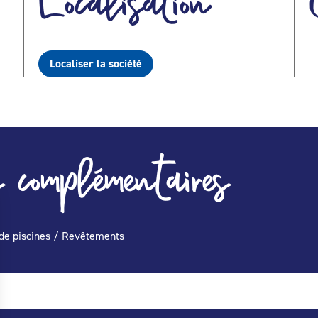
Localisation
Localiser la société
 complémentaires
 de piscines / Revêtements