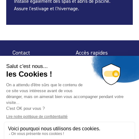
Installe également des spas et abris de piscine.
Assure l'estivage et l'hivernage.
Contact
Accès rapides
32 rue de Mogador
Espace Presse
75 009 Paris
Contact
Trouver un
professionnel
Le Blog
Nous suivre