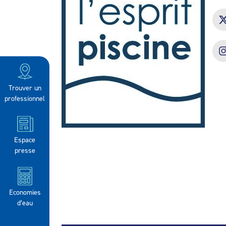
Trouver un
professionnel
Espace
presse
Economies
d’eau