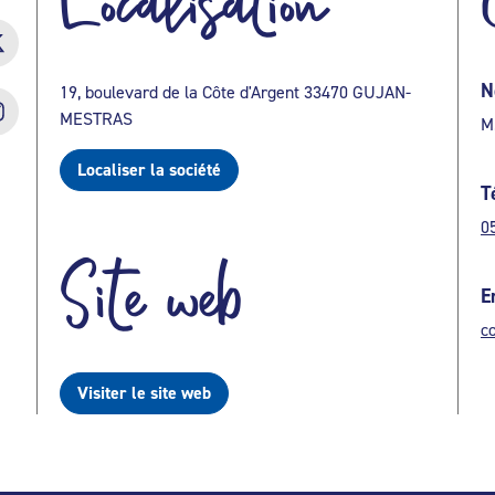
Localisation
N
19, boulevard de la Côte d'Argent 33470 GUJAN-
MESTRAS
M
Localiser la société
T
0
Site web
E
c
Visiter le site web