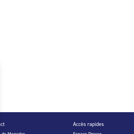
ct
Accès rapides
e de Mogador
Espace Presse