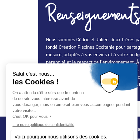
Renseignements
Nous sommes Cédric et Julien, deux frères pa
fondé Création Piscines Occitanie pour partag
mesure, adaptés à vos envies et à votre budge
pérennité et le respect de l’environnement. À
expertise et un suivi personnalisé. Pour nous,
confiance à Création Piscines Occitanie pour d
Ensemble, concrétisons vos envies et créons 
Conta
32 ru