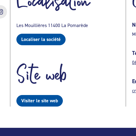
Localisation
N
Les Mouillières 11400 La Pomarède
M
Localiser la société
T
0
Site web
E
c
Visiter le site web