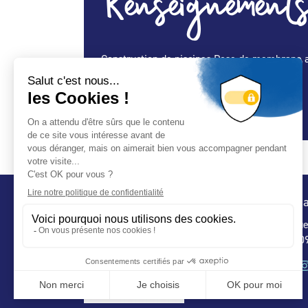
Renseignements
Construction de piscines Pose de membrane 
Spécialité Construction :
Oui
Spécialité Spa :
Oui
Conta
32 ru
75 009