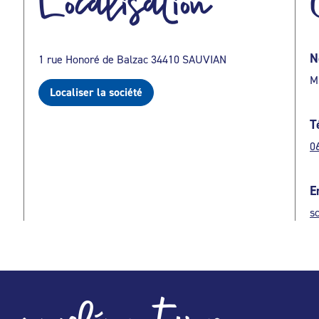
Localisation
N
1 rue Honoré de Balzac 34410 SAUVIAN
M
Localiser la société
T
0
E
s