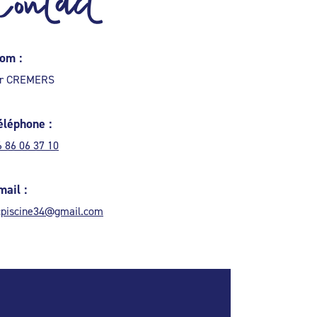
Contact
om :
r CREMERS
éléphone :
6 86 06 37 10
mail :
cpiscine34@gmail.com