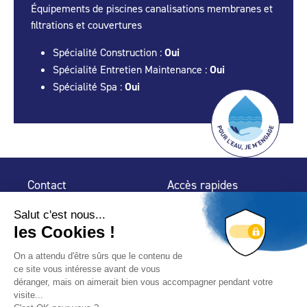
Équipements de piscines canalisations membranes et
filtrations et couvertures
Spécialité Construction :
Oui
Spécialité Entretien Maintenance :
Oui
Spécialité Spa :
Oui
Contact
Accès rapides
32 rue de Mogador
Espace Presse
75 009 Paris
Contact
Trouver un
professionnel
Le Blog