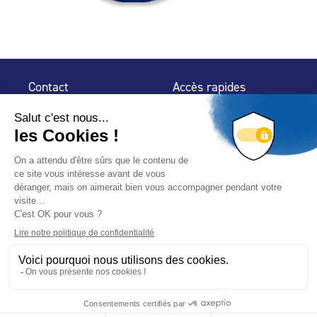
Contact
Accès rapides
32 rue de Mogador
Espace Presse
75 009 Paris
Contact
Trouver un
professionnel
Le Blog
Nous suivre
-
-
Mentions légales
Plan du site
Politique de confidentialité
© 2024 Fédération des Professionnels de la Piscine – Conçu