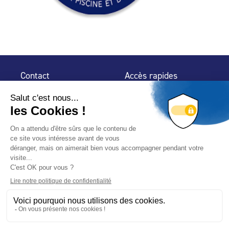
Contact
Accès rapides
32 rue de Mogador
Espace Presse
75 009 Paris
Contact
Trouver un
professionnel
Le Blog
Nous suivre
-
-
Mentions légales
Plan du site
Politique de confidentialité