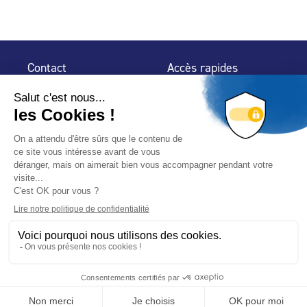
Contact
Accès rapides
32 rue de Mogador
Espace Presse
75 009 Paris
Contact
Trouver un
professionnel
Le Blog
Nous suivre
-
-
Mentions légales
Plan du site
Politique de confidentialité
© 2024 Fédération des Professionnels de la Piscine – Conçu
avec
par
Hybride Conseil