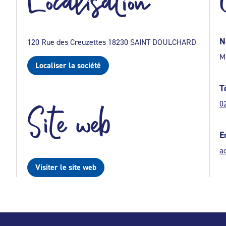
Localisation
N
120 Rue des Creuzettes 18230 SAINT DOULCHARD
M
Localiser la société
T
0
Site web
E
ac
Visiter le site web