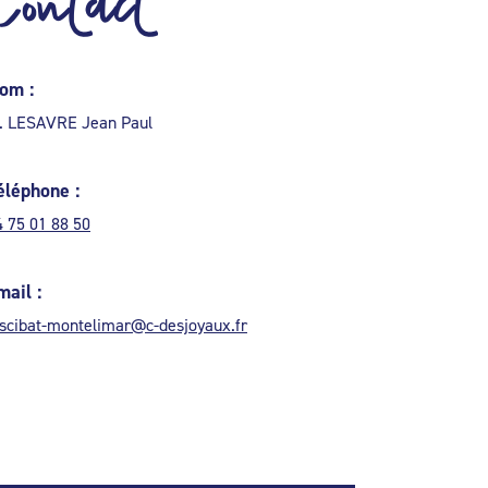
Contact
om :
. LESAVRE Jean Paul
éléphone :
4 75 01 88 50
mail :
iscibat-montelimar@c-desjoyaux.fr