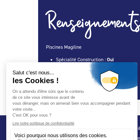
Renseignements
Piscines Magiline
Spécialité Construction :
Oui
Spécialité Entretien Maintenance :
Oui
Spécialité Spa :
Oui
Spécialité Abris :
Oui
Conta
32 ru