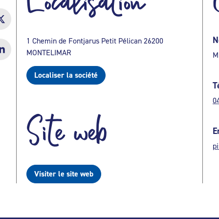
Localisation
N
1 Chemin de Fontjarus Petit Pélican 26200
MONTELIMAR
M
Localiser la société
T
0
Site web
E
p
Visiter le site web