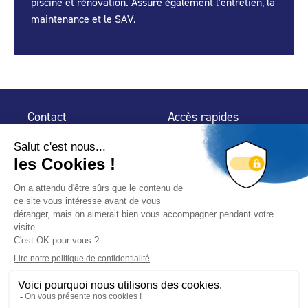
piscine et rénovation. Assure également l'entretien, la
maintenance et le SAV.
Contact
Accès rapides
32 rue de Mogador
Espace Presse
75 009 Paris
Contact
Trouver un
professionnel
Le Blog
Nous suivre