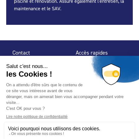
piscine et rénovation. Assure également l'entretien, la
maintenance et le SAV.
Contact
Accès rapides
32 rue de Mogador
Espace Presse
75 009 Paris
Contact
Trouver un
professionnel
Le Blog
Nous suivre