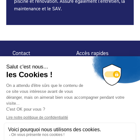
piscine et rénovation. Assure également l'entretien, la
maintenance et le SAV.
Contact
Accès rapides
32 rue de Mogador
Espace Presse
75 009 Paris
Contact
Trouver un
professionnel
Le Blog
Nous suivre