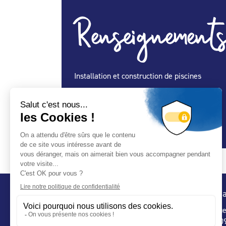
Renseignements
Installation et construction de piscines
Spécialité Construction :
Oui
Spécialité Entretien Maintenance :
Oui
Spécialité Spa :
Oui
Conta
32 ru
75 009