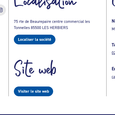
Localisation
N
75 rte de Beaurepaire centre commercial les
Tonnelles 85500 LES HERBIERS
M
Localiser la société
T
0
Site web
E
c
Visiter le site web