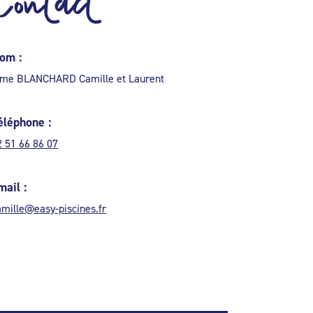
Contact
om :
me BLANCHARD Camille et Laurent
éléphone :
2 51 66 86 07
mail :
amille@easy-piscines.fr