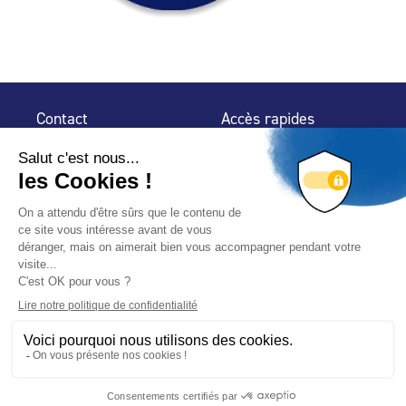
Contact
Accès rapides
32 rue de Mogador
Espace Presse
75 009 Paris
Contact
Trouver un
professionnel
Le Blog
Nous suivre
-
-
Mentions légales
Plan du site
Politique de confidentialité