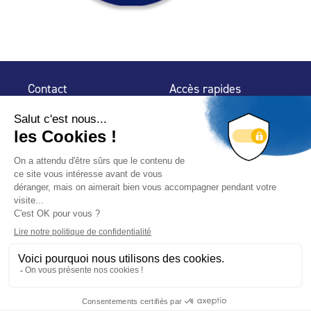
Contact
Accès rapides
32 rue de Mogador
Espace Presse
75 009 Paris
Contact
Trouver un
professionnel
Le Blog
Nous suivre
-
-
Mentions légales
Plan du site
Politique de confidentialité
© 2024 Fédération des Professionnels de la Piscine – Conçu