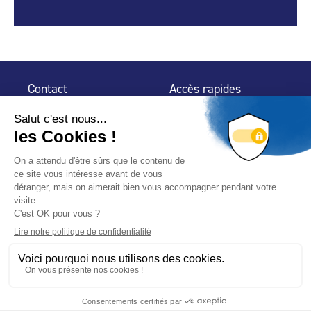
Contact
Accès rapides
32 rue de Mogador
Espace Presse
75 009 Paris
Contact
Trouver un
professionnel
Le Blog
Nous suivre
-
-
Mentions légales
Plan du site
Politique de confidentialité
© 2024 Fédération des Professionnels de la Piscine – Conçu