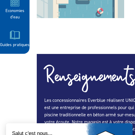
Economies
d’eau
Guides pratiques
Renseignements
Les concessionnaires Everblue réalisent UNIQU
est une entreprise de professionnels pour qui l
piscine traditionnelle en béton armé sur-mesu
votre écoute. Notre magasin est à votre dispo
pour le grand plongeon. Pisciniste à Niort, vo