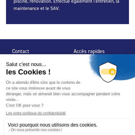
piscine, rénovation. Effectue également l'entretien, la
maintenance et le SAV.
Contact
Accès rapides
32 rue de Mogador
Espace Presse
75 009 Paris
Contact
Trouver un
professionnel
Le Blog
Nous suivre